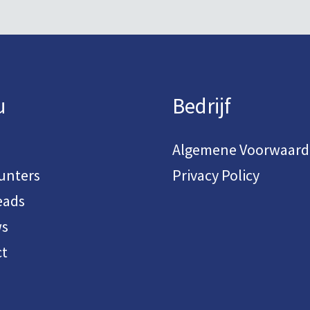
u
Bedrijf
Algemene Voorwaar
unters
Privacy Policy
eads
ws
t