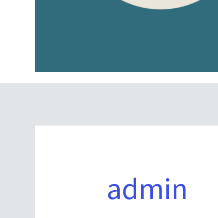
Zoek
naar:
admin