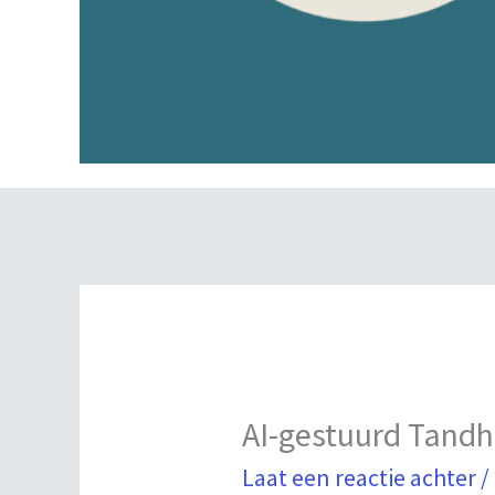
AI-gestuurd Tand
Laat een reactie achter
/