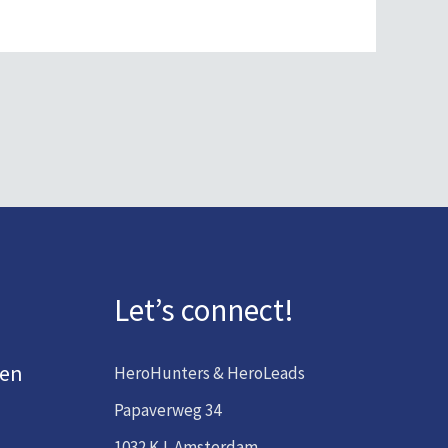
Let’s connect!
den
HeroHunters & HeroLeads
Papaverweg 34
1032 KJ Amsterdam