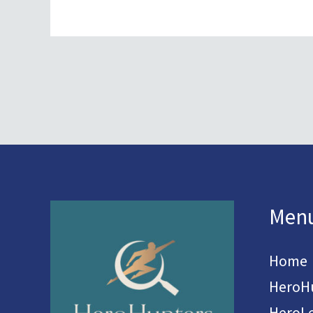
Men
Home
HeroH
HeroL