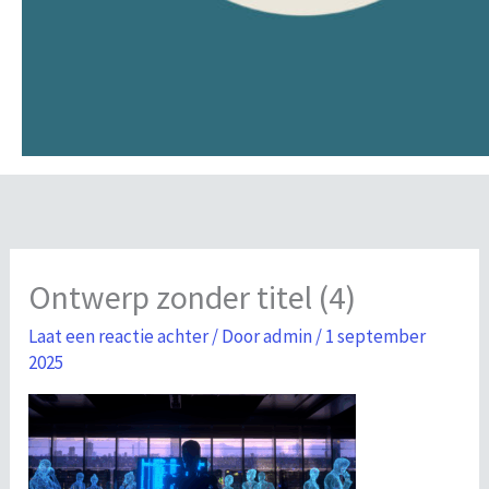
Ontwerp zonder titel (4)
Laat een reactie achter
/ Door
admin
/
1 september
2025