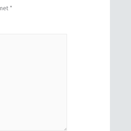
 met
*