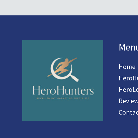
Men
Home
HeroH
HeroL
Revie
Contac