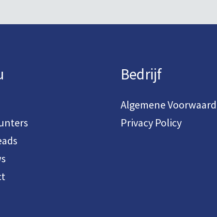
u
Bedrijf
Algemene Voorwaar
unters
Privacy Policy
eads
ws
t