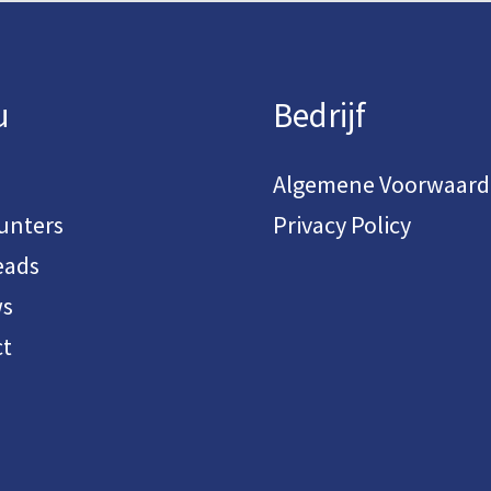
u
Bedrijf
Algemene Voorwaar
unters
Privacy Policy
eads
ws
t