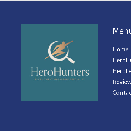
Men
Home
HeroH
HeroL
Revie
Contac