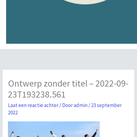
Ontwerp zonder titel – 2022-09-
23T193238.561
Laat een reactie achter
/ Door
admin
/
23 september
2022