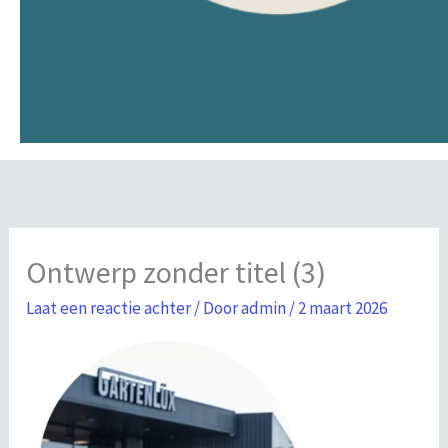
Ontwerp zonder titel (3)
Laat een reactie achter
/ Door
admin
/
2 maart 2026